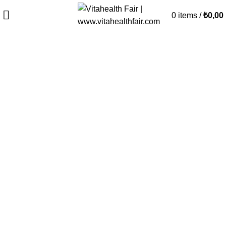
0
items
/
₺
0,00