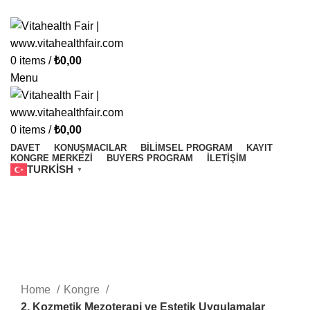
Vitahealth Fair
0
items
/
₺
0,00
Menu
0
items
/
₺
0,00
DAVET
KONUŞMACILAR
BILIMSEL PROGRAM
KAYIT
KONGRE MERKEZI
BUYERS PROGRAM
İLETIŞIM
TURKISH
▼
Click to enlarge
Home
Kongre
2. Kozmetik Mezoterapi ve Estetik Uygulamalar